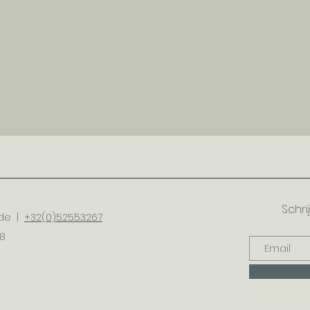
Schri
nde |
+32(0)52553267
48