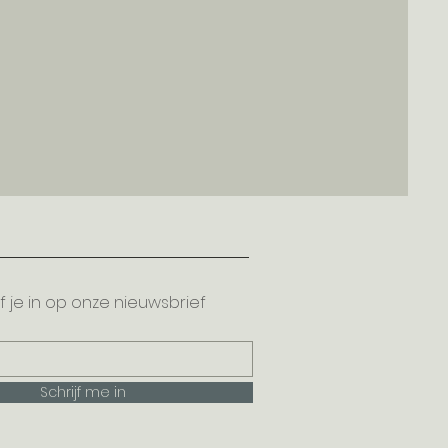
jf je in op onze nieuwsbrief
Schrijf me in